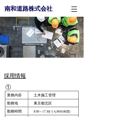
南和道路株式会社
​採用情報
①
業務内容
土木施工管理
勤務地
東京都北区
勤務時間
8:00～17:30(うち90分休憩)