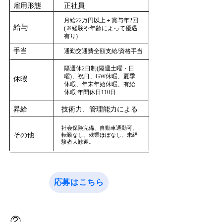
雇用形態
正社員
月給22万円以上＋賞与年2回
給与
(※経験や年齢によって優遇
有り)
手当
通勤交通費全額支給/資格手当
隔週休2日制(隔週土曜・日
曜)、祝日、GW休暇、夏季
休暇
休暇、年末年始休暇、有給
休暇 年間休日110日
昇給
技術力、管理能力による
社会保険完備、自動車通勤可、
その他
転勤なし、残業ほぼなし、未経
験者大歓迎。
応募はこちら
②