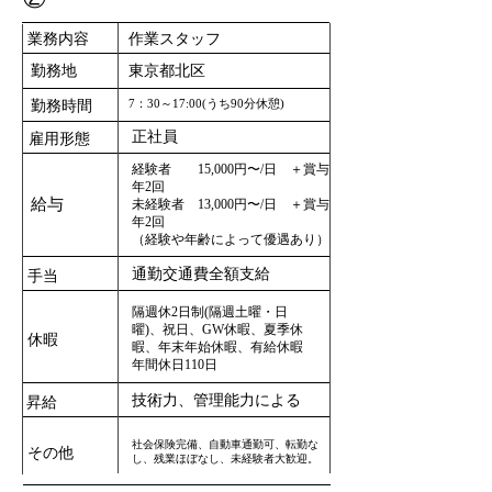
業務内容
作業スタッフ
勤務地
東京都北区
7：30～17:00(うち90分休憩)
勤務時間
正社員
雇用形態
経験者 15,000円〜/日 ＋賞与
年2回
給与
未経験者 13,000円〜/日 ＋賞与
年2回
​（経験や年齢によって優遇あり）
通勤交通費全額支給
手当
隔週休2日制(隔週土曜・日
曜)、祝日、GW休暇、夏季休
休暇
暇、年末年始休暇、有給休暇
年間休日110日
技術力、管理能力による
昇給
社会保険完備、自動車通勤可、転勤な
その他
し、残業ほぼなし、未経験者大歓迎。